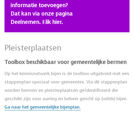
informatie toevoegen?
Dat kan via onze pagina
Deelnemen. Klik hier.
Pleisterplaatsen
Toolbox beschikbaar voor gemeentelijke bermen
Op het kennisnetwerk bijen is de toolbox uitgebreid met een
stappenplan speciaal voor gemeentes. Via dit stappenplan
worden bermen en pleisterplaatsen geïdentificeerd die
geschikt zijn voor aanleg en beheer gericht op (wilde) bijen.
Ga naar het gemeentelijke bijenplan.