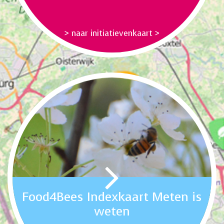
> naar initiatievenkaart >
Food4Bees Indexkaart Meten is
weten